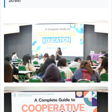
อนาคต"