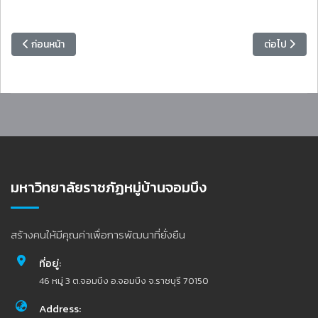
เนื้อหาก่อนหน้า: ศูนย์สหกิจศึกษา จัดประชุมอาจารย์ CWIE บูรณาการการจั
เนื้อหาถัดไป
ก่อนหน้า
ต่อไป
มหาวิทยาลัยราชภัฏหมู่บ้านจอมบึง
สร้างคนให้มีคุณค่าเพื่อการพัฒนาที่ยั่งยืน
ที่อยู่:
46 หมู่ 3 ต.จอมบึง อ.จอมบึง จ.ราชบุรี 70150
Address: