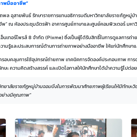
ภาพมืออาชีพ”
รถพล อุสายพันธ์ รักษาราชการแทนอธิการบดีมหาวิทยาลัยราชภัฏหมู่บ้า
ีพ” ณ ห้องประชุมฉัตรฟ้า อาคารศูนย์ภาษาและศูนย์คอมพิวเตอร์ มหาว
ูเอ็นเทอร์ไพรส์ 8 จำกัด (Pixme) ซึ่งเป็นผู้ได้รับสิทธิ์ในการดูแลการถ
ามรู้และประสบการณ์ด้านการถ่ายภาพอย่างมืออาชีพ ให้แก่นักศึกษาและ
ติ ครอบคลุมการใช้อุปกรณ์ถ่ายภาพ เทคนิคการจัดองค์ประกอบภาพ การ
งทักษะ ความคิดสร้างสรรค์ และเปิดโอกาสให้นักศึกษาได้นำความรู้ไปต
วิทยาลัยราชภัฏหมู่บ้านจอมบึงในการพัฒนาศักยภาพผู้เรียนให้มีทักษะ
ิอย่างมีคุณภาพ"