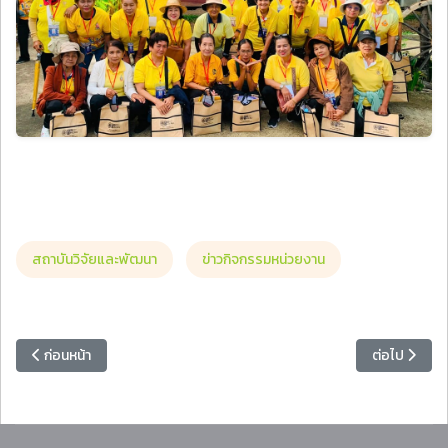
สถาบันวิจัยและพัฒนา
ข่าวกิจกรรมหน่วยงาน
เนื้อหาก่อนหน้า: คณะเทคโนโลยีอุตสาหกรรม มรภ.หมู่บ้านจอมบึง มอบโล่ราง
เนื้อหาถัดไป
ก่อนหน้า
ต่อไป