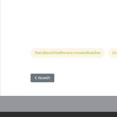
วิทยาลัยมวยไทยศึกษาและการแพทย์แผนไทย
ข่
เนื้อหาก่อนหน้า: คณะครุศาสตร์ มรภ.หมู่บ้านจอมบึง จั
ก่อนหน้า