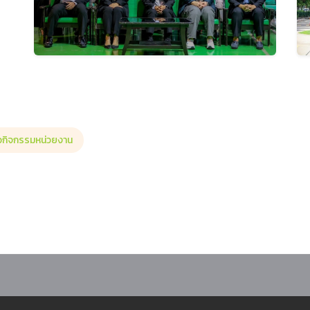
าวกิจกรรมหน่วยงาน
ดกิจกรรมปฐมนิเทศและสานสัมพันธ์นักศึกษาใหม่ ประจำปีการศึกษา 2569 เสริมสร้าง