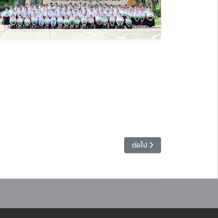
ความเป็นพลเมืองที่ดี พร้อมสร้างภูมิคุ้มกันทางสังคม
เนื้อหาถัดไป: คณะเทคโนโลยีอุต
ต่อไป