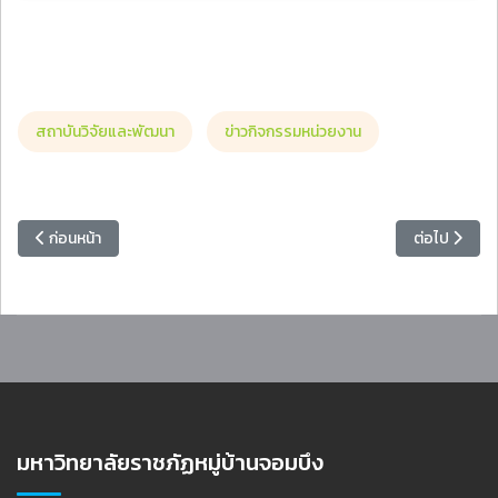
สถาบันวิจัยและพัฒนา
ข่าวกิจกรรมหน่วยงาน
เนื้อหาก่อนหน้า: วิทยาลัยมวยไทยศึกษาฯ จัดสัมมนาหลังฝึกประสบการณ์วิ
เนื้อหาถัดไป
ก่อนหน้า
ต่อไป
มหาวิทยาลัยราชภัฏหมู่บ้านจอมบึง