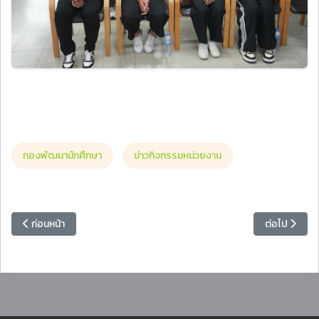
กองพัฒนานักศึกษา
ข่าวกิจกรรมหน่วยงาน
เนื้อหาก่อนหน้า: โรงเรียนสาธิตแห่งมหาวิทยาลัยราชภัฏหมู่บ้านจอมบึง ร่
เนื้อหาถัดไป
ก่อนหน้า
ต่อไป