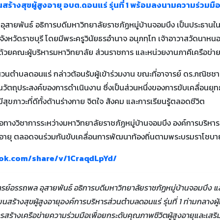
สร้างสุขผู้สูงอายุ อบต.ดอนแร่ รุ่นที่ 1 พร้อมลงนามความร่วมม
อุสายพันธ์ อธิการบดีมหาวิทยาลัยราชภัฏหมู่บ้านจอมบึง เป็นประธานในพิ
 จังหวัดราชบุรี โดยมีพระครูวินัยธรอำนาจ อนุภทฺโท เจ้าอาวาสวัดนาห
ด้วยคณะผู้บริหารมหาวิทยาลัย ส่วนราชการ และหน่วยงานภาคีเครือข่ายเ
วนตำบลดอนแร่ กล่าวต้อนรับผู้เข้าร่วมงาน ขณะที่อาจารย์ ดร.ภณิชชา
ัตถุประสงค์ของการดำเนินงาน ซึ่งเป็นส่วนหนึ่งของการขับเคลื่อนยุท
สุขภาวะที่ดีทั้งด้านร่างกาย จิตใจ สังคม และการเรียนรู้ตลอดชีวิต
อทางวิชาการระหว่างมหาวิทยาลัยราชภัฏหมู่บ้านจอมบึง องค์การบริหา
สูงอายุ ตลอดจนร่วมกันขับเคลื่อนการพัฒนาท้องถิ่นตามพระบรมราโช
ok.com/share/v/1CraqdLpYd/
ารย์อรรถพล อุสายพันธ์ อธิการบดีมหาวิทยาลัยราชภัฏหมู่บ้านจอมบึง
นสร้างสุขผู้สูงอายุองค์การบริหารส่วนตำบลดอนแร่ รุ่นที่ 1 ท่ามกลางผู
ารสร้างเครือข่ายความร่วมมือเพื่อยกระดับคุณภาพชีวิตผู้สูงอายุและเสริ