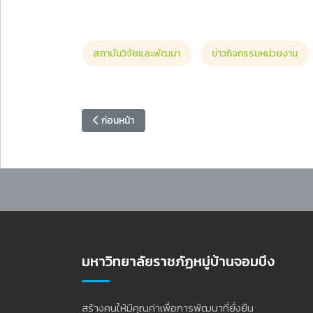
สถาบันวิจัยและพัฒนา
ข่าวกิจกรรมหน่วยงาน
เนื้อหาก่อนหน้า: มรภ.หมู่บ้านจอมบึง จัดอบรม PLC เสร
ก่อนหน้า
มหาวิทยาลัยราชภัฏหมู่บ้านจอมบึง
สร้างคนให้มีคุณค่าเพื่อการพัฒนาที่ยั่งยืน