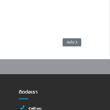
เนื้อหาถัดไป: สำนักวิทยบริกา
ต่อไป
ติดต่อเรา
Call us: