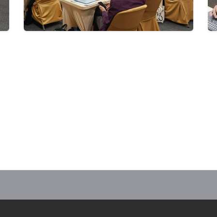
มชมและให้กำลังใจนักเรียนโรงเรียนสร้างสุขผู้สูงอายุเทศบาลตำบลเขางู รุ่นที่ 1