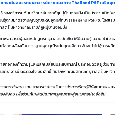
การยกระดับสมรรถนะอาจารย์ตามแนวทาง Thailand PSF เสริมคุ
ินทร์ รองอธิการบดีมหาวิทยาลัยราชภัฏหมู่บ้านจอมบึง เป็นประธานเ
นรู้ตามมาตรฐานคุณวุฒิระดับอุดมศึกษา (Thailand PSF) ณ โรงแรมโกลเด้
าสตร์ มหาวิทยาลัยราชภัฏหมู่บ้านจอมบึง
ักยภาพอาจารย์ผู้สอนหลักสูตรครุศาสตรบัณฑิต ให้มีความรู้ ความเข้า
ให้สอดคล้องกับมาตรฐานคุณวุฒิระดับอุดมศึกษา อันจะนำไปสู่การผล
่วมถ่ายทอดองค์ความรู้และแลกเปลี่ยนประสบการณ์ ประกอบด้วย ผู้ช่ว
าสตราจารย์ ดร.ดวงใจ ชนะสิทธิ์ ที่ปรึกษาคณบดีคณะครุศาสตร์ มหา
ารยกระดับสมรรถนะอาจารย์ ส่งเสริมการจัดการเรียนรู้ที่มีคุณภาพ แ
สังคม เพื่อร่วมกันผลิตบัณฑิตครูคุณภาพสู่อนาคตอย่างยั่งยืน"