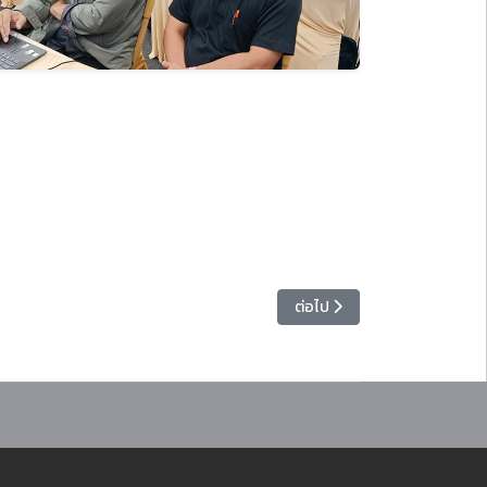
เนื้อหาถัดไป: สถาบันวิจัยแล
ต่อไป