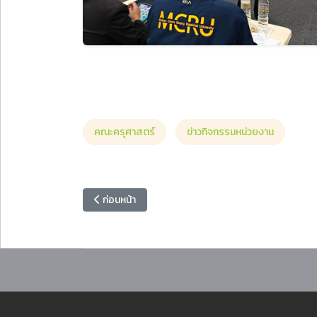
คณะครุศาสตร์
ข่าวกิจกรรมหน่วยงาน
เนื้อหาก่อนหน้า: รองอธิการบดี มรภ.หมู่บ้านจอมบึง เยี่ย
ก่อนหน้า