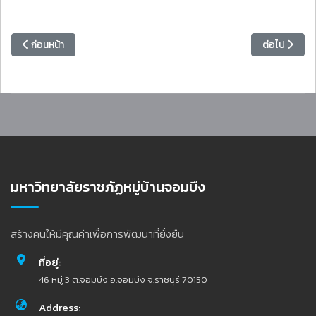
เนื้อหาก่อนหน้า: อธิการบดี มรภ.หมู่บ้านจอมบึง ร่วมศึกษาดูงานชุมชนต้
เนื้อหาถัดไป
ก่อนหน้า
ต่อไป
มหาวิทยาลัยราชภัฏหมู่บ้านจอมบึง
สร้างคนให้มีคุณค่าเพื่อการพัฒนาที่ยั่งยืน
ที่อยู่:
46 หมู่ 3 ต.จอมบึง อ.จอมบึง จ.ราชบุรี 70150
Address: