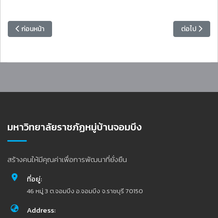
เนื้อหาก่อนหน้า: วิทยาลัยมวยไทยศึกษาและการแพทย์แผนไทย มรภ.หมู่บ
เนื้อหาถัดไป
ก่อนหน้า
ต่อไป
มหาวิทยาลัยราชภัฏหมู่บ้านจอมบึง
สร้างคนให้มีคุณค่าเพื่อการพัฒนาที่ยั่งยืน
ที่อยู่:
46 หมู่ 3 ต.จอมบึง อ.จอมบึง จ.ราชบุรี 70150
Address: