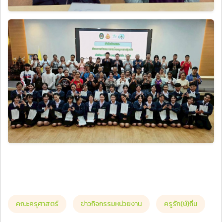
คณะครุศาสตร์
ข่าวกิจกรรมหน่วยงาน
ครูรัก(ษ์)ถิ่น