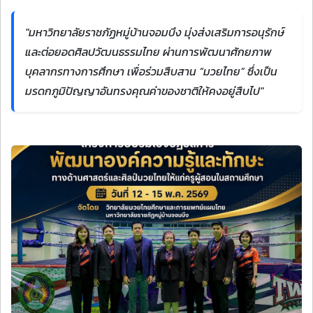
"มหาวิทยาลัยราชภัฏหมู่บ้านจอมบึง มุ่งส่งเสริมการอนุรักษ์
และต่อยอดศิลปวัฒนธรรมไทย ผ่านการพัฒนาศักยภาพ
บุคลากรทางการศึกษา เพื่อร่วมสืบสาน “มวยไทย” ซึ่งเป็น
มรดกภูมิปัญญาอันทรงคุณค่าของชาติให้คงอยู่สืบไป"