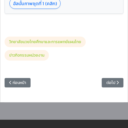
อัลบั้มภาพชุดที่ 1 (คลิก)
วิทยาลัยมวยไทยศึกษาและการแพทย์แผนไทย
ข่าวกิจกรรมหน่วยงาน
เนื้อหาก่อนหน้า: สำนักงานอธิการบดี มรภ.หมู่บ้านจอมบึง จัดอบรมการจัด
เนื้อหาถัดไป
ก่อนหน้า
ต่อไป