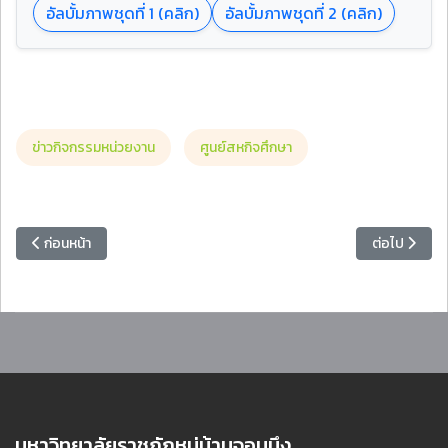
อัลบั้มภาพชุดที่ 1 (คลิก)
อัลบั้มภาพชุดที่ 2 (คลิก)
ข่าวกิจกรรมหน่วยงาน
ศูนย์สหกิจศึกษา
เนื้อหาก่อนหน้า: สถาบันวิจัยและพัฒนา มหาวิทยาลัยราชภัฏหมู่บ้านจอมบึง
เนื้อหาถัดไป
ก่อนหน้า
ต่อไป
มหาวิทยาลัยราชภัฏหมู่บ้านจอมบึง