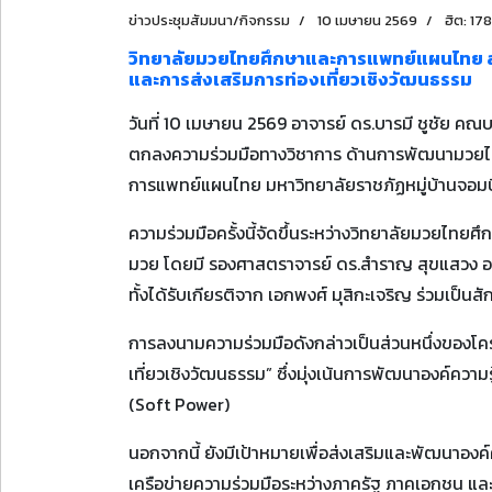
ข่าวประชุมสัมมนา/กิจกรรม
10 เมษายน 2569
ฮิต: 178
วิทยาลัยมวยไทยศึกษาและการแพทย์แผนไทย ลงน
และการส่งเสริมการท่องเที่ยวเชิงวัฒนธรรม
วันที่ 10 เมษายน 2569 อาจารย์ ดร.บารมี ชูชัย 
ตกลงความร่วมมือทางวิชาการ ด้านการพัฒนามวยไทย
การแพทย์แผนไทย มหาวิทยาลัยราชภัฏหมู่บ้านจอมบึง
ความร่วมมือครั้งนี้จัดขึ้นระหว่างวิทยาลัยมวยไท
มวย โดยมี รองศาสตราจารย์ ดร.สำราญ สุขแสวง อาจาร
ทั้งได้รับเกียรติจาก เอกพงศ์ มุสิกะเจริญ ร่วมเป็นส
การลงนามความร่วมมือดังกล่าวเป็นส่วนหนึ่งของโครง
เที่ยวเชิงวัฒนธรรม” ซึ่งมุ่งเน้นการพัฒนาองค์คว
(Soft Power)
นอกจากนี้ ยังมีเป้าหมายเพื่อส่งเสริมและพัฒนาอ
เครือข่ายความร่วมมือระหว่างภาครัฐ ภาคเอกชน แล