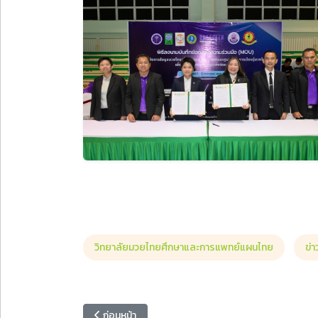
วิทยาลัยมวยไทยศึกษาและการแพทย์แผนไทย
ข่
เนื้อหาก่อนหน้า: มหาวิทยาลัยราชภัฏหมู่บ้านจอมบึงผนึ
ก่อนหน้า