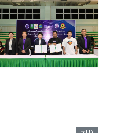
เศรษฐกิจสร้างสรรค์ ตอบโจทย์มหาวิทยาลัยเพื่อการพัฒนาท้องถิ่น
เนื้อหาถัดไป: หน่วยพัฒนาท้องถ
ต่อไป