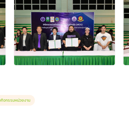
าวกิจกรรมหน่วยงาน
กวัดโพธิบัลลังก์และเครือข่าย ขับเคลื่อนสงกรานต์มอญ สู่ Soft Power ยกระดับ