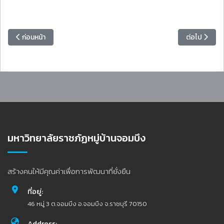
เนื้อหาก่อนหน้า: มหาวิทยาลัยราชภัฏหมู่บ้านจอมบึง จัดประชุมเลือกผู้แทนข
เนื้อหาถัดไป
ก่อนหน้า
ต่อไป
มหาวิทยาลัยราชภัฏหมู่บ้านจอมบึง
สร้างคนให้มีคุณค่าเพื่อการพัฒนาที่ยั่งยืน
ที่อยู่:
46 หมู่ 3 ต.จอมบึง อ.จอมบึง จ.ราชบุรี 70150
Address: