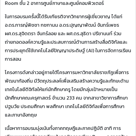
Room ชั้น 2 อาคารศูนย์ภาษาและศูนย์คอมพิวเตอร์
ในการอบรมครั้งนี้ได้รับเกียรติจากวิทยากรผู้เชี่ยวชาญ ได้แก่
อ.ดร.การญ์พิชชา กชกานน อ.ดร.ปุญญาพัฒน์ จันทร์เพชร
ผศ.ดร.สุจิตตรา จันทร์ลอย และ ผศ.ดร.สุธิดา ปรีชานนท์ ร่วม
ถ่ายทอดองค์ความรู้และประสบการณ์ด้านการสร้างสื่อดิจิทัลและ
การประยุกต์ใช้เทคโนโลยีปัญญาประดิษฐ์ (AI) ในการจัดการเรียน
การสอน
โครงการดังกล่าวอยู่ภายใต้โครงการมหาวิทยาลัยราชภัฏเพื่อการ
พัฒนาท้องถิ่น มีวัตถุประสงค์เพื่อเสริมสร้างความรู้และทักษะด้าน
เทคโนโลยีดิจิทัลให้แก่นักศึกษาครู โดยมีกลุ่มเป้าหมายเป็น
นักศึกษาคณะครุศาสตร์ จำนวน 233 คน จากสาขาวิชาการศึกษา
ปฐมวัย ประถมศึกษา พลศึกษา เทคโนโลยีดิจิทัลเพื่อการศึกษา
และภาษาอังกฤษ
เนื้อหาการอบรมมุ่งเน้นทั้งภาคทฤษฎีและภาคปฏิบัติ อาทิ การ