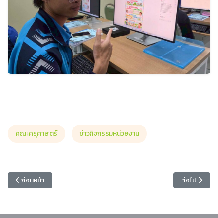
คณะครุศาสตร์
ข่าวกิจกรรมหน่วยงาน
เนื้อหาก่อนหน้า: อธิการบดี มรภ.หมู่บ้านจอมบึง ร่วมประชุมคณะกรรมการศึ
เนื้อหาถัดไป:
ก่อนหน้า
ต่อไป