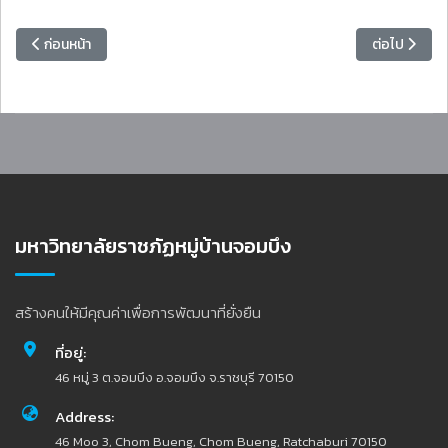
เนื้อหาก่อนหน้า: อธิการบดีมหาวิทยาลัยราชภัฏหมู่บ้านจอมบึงให้โอวาทนักศึกษ
เนื้อหาถัดไป
ก่อนหน้า
ต่อไป
มหาวิทยาลัยราชภัฏหมู่บ้านจอมบึง
สร้างคนให้มีคุณค่าเพื่อการพัฒนาที่ยั่งยืน
ที่อยู่:
46 หมู่ 3 ต.จอมบึง อ.จอมบึง จ.ราชบุรี 70150
Address:
46 Moo 3, Chom Bueng, Chom Bueng, Ratchaburi 70150