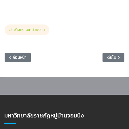
ข่าวกิจกรรมหน่วยงาน
เนื้อหาก่อนหน้า: มหาวิทยาลัยราชภัฏหมู่บ้านจอมบึงร่วมเปิดป้ายและเปิดโรงเร
เนื้อหาถัดไป
ก่อนหน้า
ต่อไป
มหาวิทยาลัยราชภัฏหมู่บ้านจอมบึง