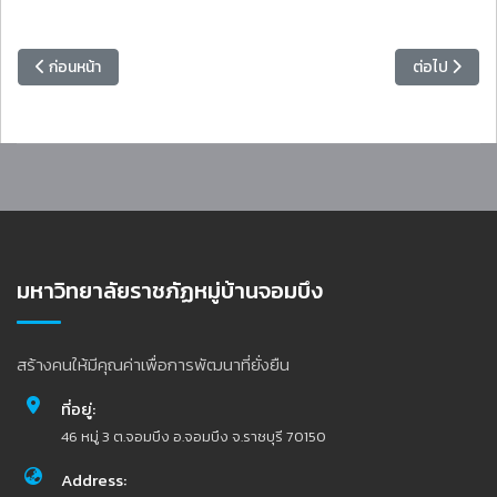
เนื้อหาก่อนหน้า: มหาวิทยาลัยราชภัฏหมู่บ้านจอมบึงจัดอบรมโครงการอบร
เนื้อหาถัดไป
ก่อนหน้า
ต่อไป
มหาวิทยาลัยราชภัฏหมู่บ้านจอมบึง
สร้างคนให้มีคุณค่าเพื่อการพัฒนาที่ยั่งยืน
ที่อยู่:
46 หมู่ 3 ต.จอมบึง อ.จอมบึง จ.ราชบุรี 70150
Address: