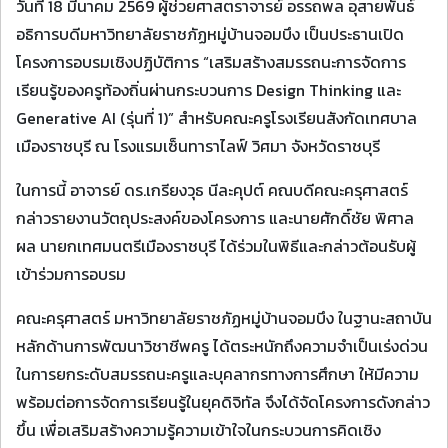
วันที่ 18 มีนาคม 2569 ผู้ช่วยศาสตราจารย์ อรรถพล อุสายพันธ์
อธิการบดีมหาวิทยาลัยราชภัฏหมู่บ้านจอมบึง เป็นประธานเปิด
โครงการอบรมเชิงปฏิบัติการ “เสริมสร้างสมรรถนะการจัดการ
เรียนรู้ของครูท้องถิ่นผ่านกระบวนการ Design Thinking และ
Generative AI (รุ่นที่ 1)” สำหรับคณะครูโรงเรียนสังกัดเทศบาล
เมืองราชบุรี ณ โรงแรมเซ็นทาราไลฟ์ วิศมา จังหวัดราชบุรี
ในการนี้ อาจารย์ ดร.เกรียงวุธ นีละคุปต์ คณบดีคณะครุศาสตร์
กล่าวรายงานวัตถุประสงค์ของโครงการ และนายศักดิ์ชัย พิศาล
ผล นายกเทศมนตรีเมืองราชบุรี ได้ร่วมในพิธีและกล่าวต้อนรับผู้
เข้าร่วมการอบรม
คณะครุศาสตร์ มหาวิทยาลัยราชภัฏหมู่บ้านจอมบึง ในฐานะสถาบัน
หลักด้านการพัฒนาวิชาชีพครู ได้ตระหนักถึงความจำเป็นเร่งด่วน
ในการยกระดับสมรรถนะครูและบุคลากรทางการศึกษา ให้มีความ
พร้อมต่อการจัดการเรียนรู้ในยุคดิจิทัล จึงได้จัดโครงการดังกล่าว
ขึ้น เพื่อเสริมสร้างความรู้ความเข้าใจในกระบวนการคิดเชิง