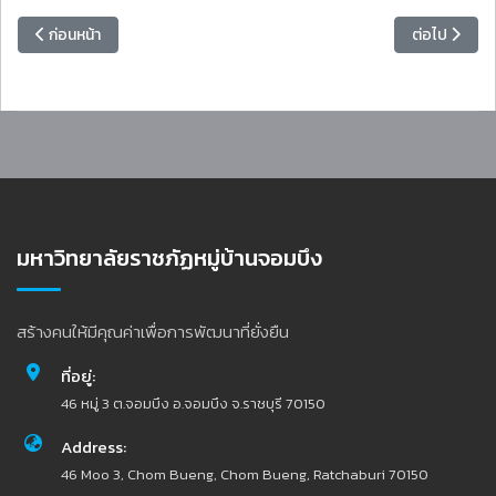
เนื้อหาก่อนหน้า: วิทยาลัยมวยไทยศึกษาและการแพทย์แผนไทย ร่วมสักการะ “น
เนื้อหาถัดไ
ก่อนหน้า
ต่อไป
มหาวิทยาลัยราชภัฏหมู่บ้านจอมบึง
สร้างคนให้มีคุณค่าเพื่อการพัฒนาที่ยั่งยืน
ที่อยู่:
46 หมู่ 3 ต.จอมบึง อ.จอมบึง จ.ราชบุรี 70150
Address:
46 Moo 3, Chom Bueng, Chom Bueng, Ratchaburi 70150