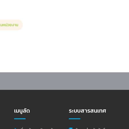
รมหน่วยงาน
งพระบรมราชโองการโปรดเกล้าฯ แต่งตั้งนายกสภามหาวิทยาลัยและอธิการบดี
เมนูลัด
ระบบสารสนเทศ