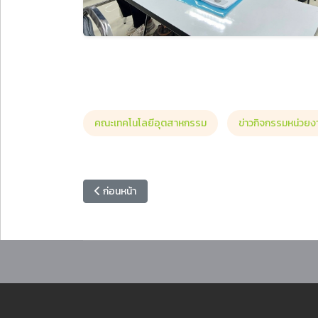
คณะเทคโนโลยีอุตสาหกรรม
ข่าวกิจกรรมหน่วยง
เนื้อหาก่อนหน้า: คณบดีคณะครุศาสตร์ เข้าร่วมการประช
ก่อนหน้า