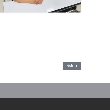
เนื้อหาถัดไป: วิทยาลัยมวยไทย
ต่อไป