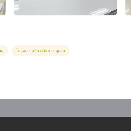
าน
โครงการบริการวิชาการชุมชน
ุมสภาคณบดีคณะครุศาสตร์ มหาวิทยาลัยราชภัฏ (สครภ.) ครั้งที่ 1/2569