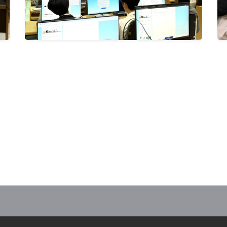
ะเทศ จัด English Camp พัฒนาทักษะภาษาอังกฤษแก่นักเรียนโรงเรียนวัดดอนสาลี 