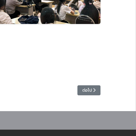
(สาลีประชาสรรค์)
เนื้อหาถัดไป: มหาวิทยาลัยราชภั
ต่อไป