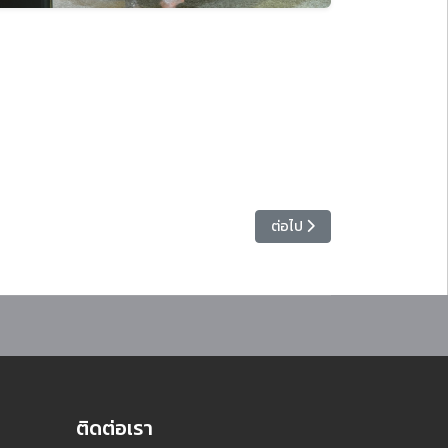
์เก่าฯ คนใหม่
เนื้อหาถัดไป: อธิการบดี เปิด
ต่อไป
ติดต่อเรา