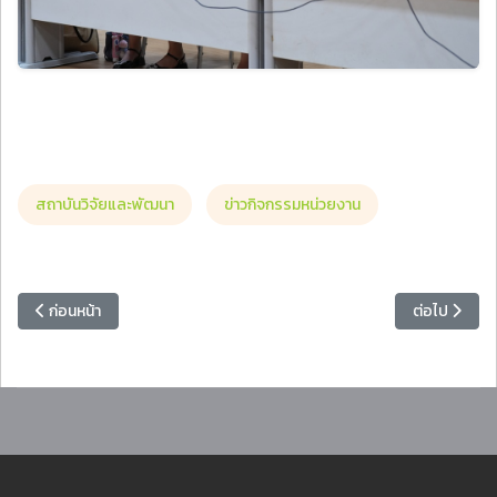
สถาบันวิจัยและพัฒนา
ข่าวกิจกรรมหน่วยงาน
เนื้อหาก่อนหน้า: นักศึกษามหาวิทยาลัยราชภัฏหมู่บ้านจอมบึง ร่วมฝึกซ้อ
เนื้อหาถัดไป
ก่อนหน้า
ต่อไป